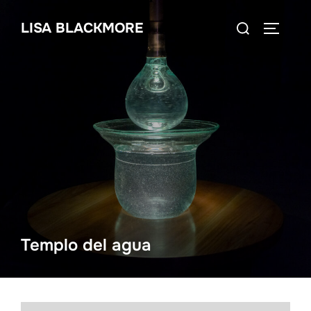
Skip
Search
LISA BLACKMORE
to
TOGGLE
for:
content
Templo del agua