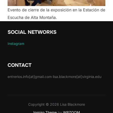
Evento de cierre de la exposición en la Estación de
Escucha de Alta Montaña.
SOCIAL NETWORKS
Instagram
CONTACT
entrerios.info[at]gmail.com lisa.blackmore[at]virginia.edu
Copyright © 2026 Lisa Blackmore
Inspiro Theme
by
WPZOOM