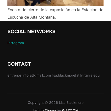
Evento de cierre de la exposición en la Estación de
Escucha de Alta Montaña.
SOCIAL NETWORKS
Instagram
CONTACT
entrerios.info[at]gmail.com lisa.blackmore[at]virginia.edu
Copyright © 2026 Lisa Blackmore
Inspiro Theme
by
WPZOOM