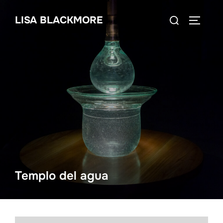
Skip
Search
LISA BLACKMORE
to
TOGGLE
for:
content
Templo del agua